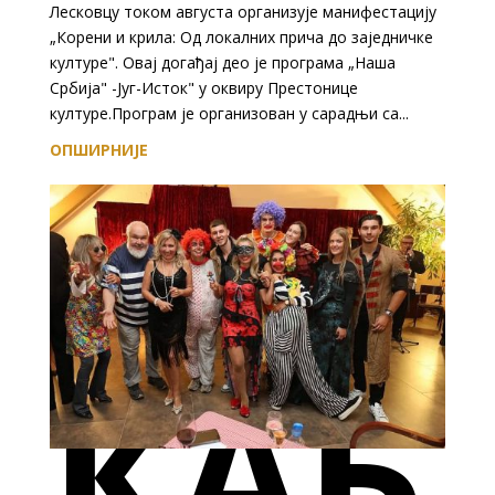
Лесковцу током августа организује манифестацију
„Корени и крила: Од локалних прича до заједничке
културе". Овај догађај део је програма „Наша
Србијa" -Југ-Исток" у оквиру Престонице
културе.Програм је организован у сарадњи са...
ОПШИРНИЈЕ
КАБ