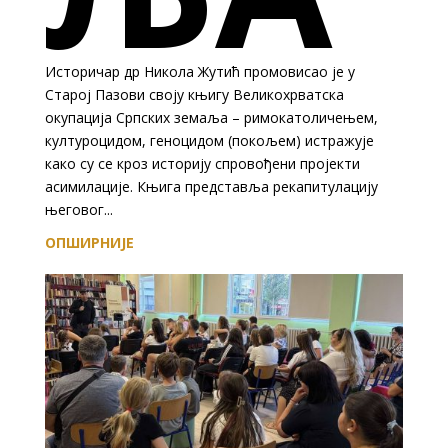
Историчар др Никола Жутић промовисао је у
Старој Пазови своју књигу Великохрватска
окупација Српских земаља – римокатоличењем,
културоцидом, геноцидом (покољем) истражује
како су се кроз историју спровођени пројекти
асимилације. Књига представља рекапитулацију
његовог...
ОПШИРНИЈЕ