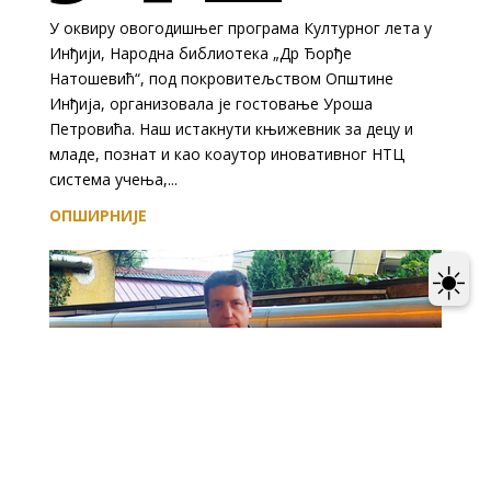
У оквиру овогодишњег програма Културног лета у
Инђији, Народна библиотека „Др Ђорђе
Натошевић“, под покровитељством Општине
Инђија, организовала је гостовање Уроша
Петровића. Наш истакнути књижевник за децу и
младе, познат и као коаутор иновативног НТЦ
система учења,...
ОПШИРНИЈЕ
☀️