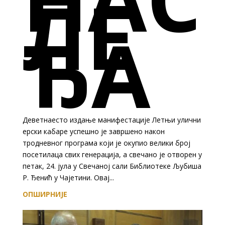
ЛЕ
ЂА
Деветнаесто издање манифестације Летњи улични
ерски кабаре успешно је завршено након
тродневног програма који је окупио велики број
посетилаца свих генерација, а свечано је отворен у
петак, 24. јула у Свечаној сали Библиотеке Љубиша
Р. Ђенић у Чајетини. Овај...
ОПШИРНИЈЕ