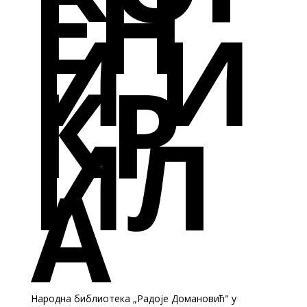
ЕН
И И
КР
ИЛ
А
Народна библиотека „Радоје Домановић" у