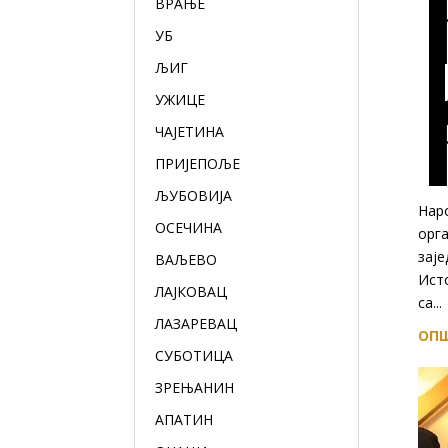
ВРАЊЕ
УБ
ЉИГ
УЖИЦЕ
ЧАЈЕТИНА
ПРИЈЕПОЉЕ
ЉУБОВИЈА
Нар
ОСЕЧИНА
орга
заје
ВАЉЕВО
Исто
ЛАЈКОВАЦ
са...
ЛАЗАРЕВАЦ
ОПШ
СУБОТИЦА
ЗРЕЊАНИН
АПАТИН