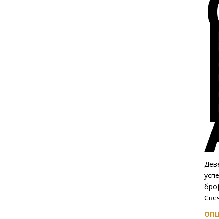
Дев
успе
број
Свеч
ОПШ