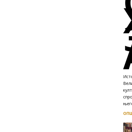
Исто
Вел
култ
спр
њего
ОПШ