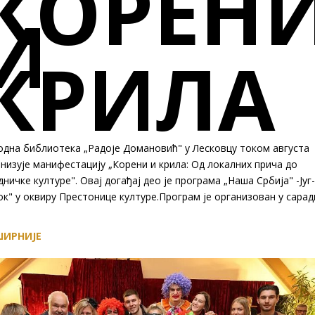
КОРЕН
И
КРИЛА
одна библиотека „Радоје Домановић" у Лесковцу током августа
низује манифестацију „Корени и крила: Од локалних прича до
дничке културе". Овај догађај део је програма „Наша Србијa" -Југ-
к" у оквиру Престонице културе.Програм је организован у сара
ИРНИЈЕ