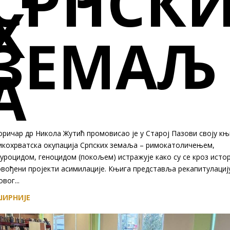
СРПСК
Х
ЗЕМАЉ
А
ричар др Никола Жутић промовисао је у Старој Пазови своју књ
икохрватска окупација Српских земаља – римокатоличењем,
уроцидом, геноцидом (покољем) истражује како су се кроз истор
овођени пројекти асимилације. Књига представља рекапитулациј
вог...
ИРНИЈЕ