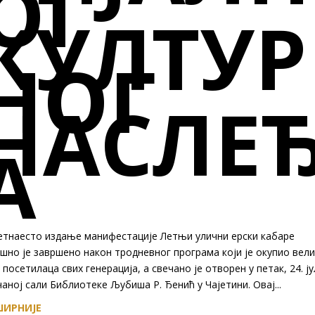
ОГ
КУЛТУР
НОГ
НАСЛЕ
А
етнаесто издање манифестације Летњи улични ерски кабаре
шно је завршено након тродневног програма који је окупио вел
 посетилаца свих генерација, а свечано је отворен у петак, 24. ју
аној сали Библиотеке Љубиша Р. Ђенић у Чајетини. Овај...
ИРНИЈЕ