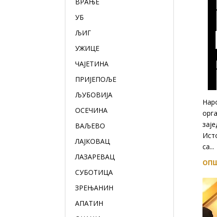
ВРАЊЕ
УБ
ЉИГ
УЖИЦЕ
ЧАЈЕТИНА
ПРИЈЕПОЉЕ
ЉУБОВИЈА
Нар
ОСЕЧИНА
орга
заје
ВАЉЕВО
Исто
ЛАЈКОВАЦ
са...
ЛАЗАРЕВАЦ
ОПШ
СУБОТИЦА
ЗРЕЊАНИН
АПАТИН