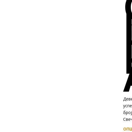
Дев
успе
број
Свеч
ОПШ