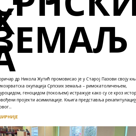
СРПСК
Х
ЗЕМАЉ
А
ричар др Никола Жутић промовисао је у Старој Пазови своју књ
икохрватска окупација Српских земаља – римокатоличењем,
уроцидом, геноцидом (покољем) истражује како су се кроз истор
овођени пројекти асимилације. Књига представља рекапитулациј
вог...
ИРНИЈЕ