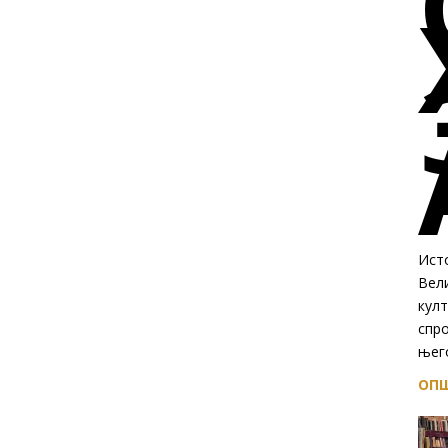
Исто
Вел
култ
спр
њего
ОПШ