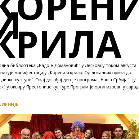
КОРЕН
И
КРИЛА
одна библиотека „Радоје Домановић" у Лесковцу током августа
низује манифестацију „Корени и крила: Од локалних прича до
дничке културе". Овај догађај део је програма „Наша Србијa" -Југ-
к" у оквиру Престонице културе.Програм је организован у сара
ИРНИЈЕ