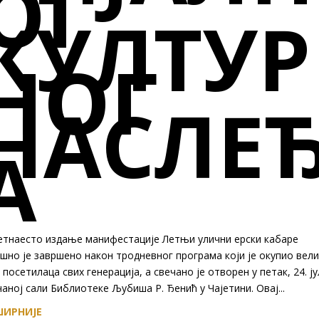
ОГ
КУЛТУР
НОГ
НАСЛЕ
А
етнаесто издање манифестације Летњи улични ерски кабаре
шно је завршено након тродневног програма који је окупио вел
 посетилаца свих генерација, а свечано је отворен у петак, 24. ју
аној сали Библиотеке Љубиша Р. Ђенић у Чајетини. Овај...
ИРНИЈЕ