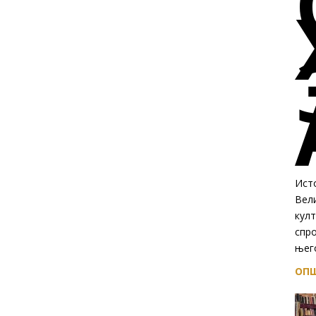
Исто
Вел
култ
спр
њего
ОПШ