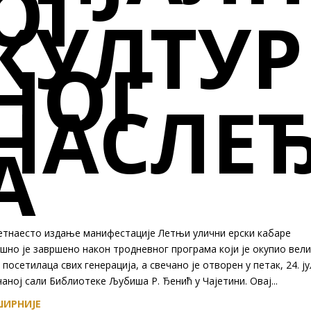
ОГ
КУЛТУР
НОГ
НАСЛЕ
А
етнаесто издање манифестације Летњи улични ерски кабаре
шно је завршено након тродневног програма који је окупио вел
 посетилаца свих генерација, а свечано је отворен у петак, 24. ју
аној сали Библиотеке Љубиша Р. Ђенић у Чајетини. Овај...
ИРНИЈЕ