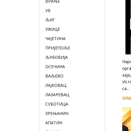
ВРАЊЕ
УБ
ЉИГ
УЖИЦЕ
ЧАЈЕТИНА
ПРИЈЕПОЉЕ
ЉУБОВИЈА
Нар
ОСЕЧИНА
орга
заје
ВАЉЕВО
Исто
ЛАЈКОВАЦ
са...
ЛАЗАРЕВАЦ
ОПШ
СУБОТИЦА
ЗРЕЊАНИН
АПАТИН