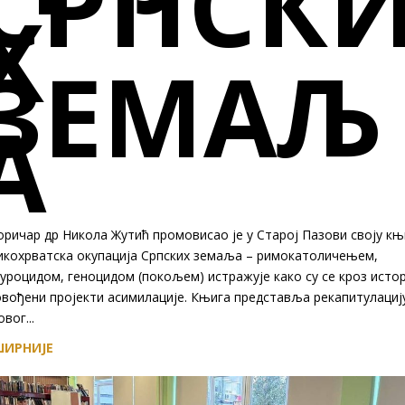
СРПСК
Х
ЗЕМАЉ
А
ричар др Никола Жутић промовисао је у Старој Пазови своју књ
икохрватска окупација Српских земаља – римокатоличењем,
уроцидом, геноцидом (покољем) истражује како су се кроз истор
овођени пројекти асимилације. Књига представља рекапитулациј
вог...
ИРНИЈЕ