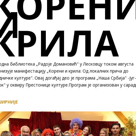
КОРЕН
И
КРИЛА
одна библиотека „Радоје Домановић" у Лесковцу током августа
низује манифестацију „Корени и крила: Од локалних прича до
дничке културе". Овај догађај део је програма „Наша Србијa" -Југ-
к" у оквиру Престонице културе.Програм је организован у сара
ИРНИЈЕ