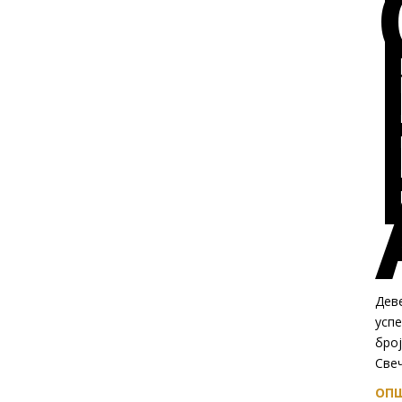
Дев
успе
број
Свеч
ОПШ